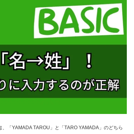
YAMADA TAROU」と「TARO YAMADA」のどちら