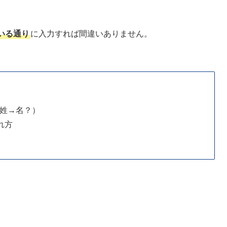
いる通り
に入力すれば間違いありません。
 姓→名？）
れ方