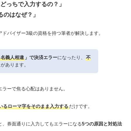
MADAどっちで入力するの？」
るのはなぜ？」
アドバイザー3級の資格を持つ筆者が解決します。
名義人相違
」で決済エラー
になったり、
不
クがあります。
エラーで焦る心配はありません。
いるローマ字をそのまま入力する
だけです。
と、券面通りに入力してもエラーになる
5つの原因と対処法