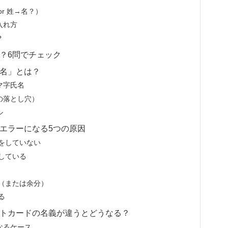
r 姓→名？）
入れ方
？
？6問でチェック
名」とは？
マ字氏名
の落とし穴）
ル
エラーになる5つの原因
をしていない
している
（または余分）
る
トカードの名義が違うとどうなる？
なるケース