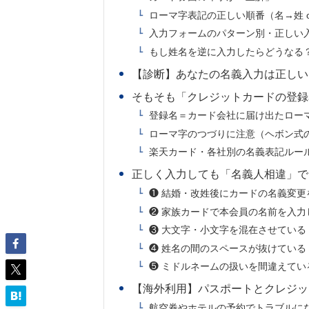
ローマ字表記の正しい順番（名→姓 o
入力フォームのパターン別・正しい
もし姓名を逆に入力したらどうなる
【診断】あなたの名義入力は正しい
そもそも「クレジットカードの登録
登録名＝カード会社に届け出たロー
ローマ字のつづりに注意（ヘボン式
楽天カード・各社別の名義表記ルー
正しく入力しても「名義人相違」で
❶ 結婚・改姓後にカードの名義変更
❷ 家族カードで本会員の名前を入力
❸ 大文字・小文字を混在させている
❹ 姓名の間のスペースが抜けている
❺ ミドルネームの扱いを間違えてい
【海外利用】パスポートとクレジッ
航空券やホテルの予約でトラブルに