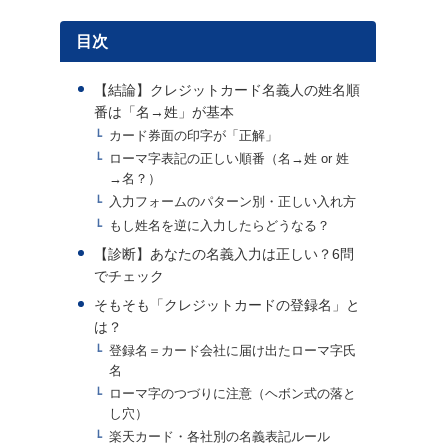
目次
【結論】クレジットカード名義人の姓名順
番は「名→姓」が基本
カード券面の印字が「正解」
ローマ字表記の正しい順番（名→姓 or 姓
→名？）
入力フォームのパターン別・正しい入れ方
もし姓名を逆に入力したらどうなる？
【診断】あなたの名義入力は正しい？6問
でチェック
そもそも「クレジットカードの登録名」と
は？
登録名＝カード会社に届け出たローマ字氏
名
ローマ字のつづりに注意（ヘボン式の落と
し穴）
楽天カード・各社別の名義表記ルール