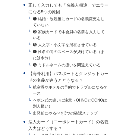
正しく入力しても「名義人相違」でエラー
になる5つの原因
❶ 結婚・改姓後にカードの名義変更をし
ていない
❷ 家族カードで本会員の名前を入力して
いる
❸ 大文字・小文字を混在させている
❹ 姓名の間のスペースが抜けている（ま
たは余分）
❺ ミドルネームの扱いを間違えている
【海外利用】パスポートとクレジットカー
ドの名義が違うとどうなる？
航空券やホテルの予約でトラブルになるケ
ース
ヘボン式の違いに注意（OHNOとOONOは
別人扱い）
出発前にやるべき3つの確認ステップ
法人カード（コーポレートカード）の名義
入力はどうする？