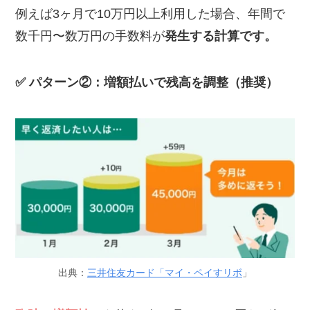
例えば3ヶ月で10万円以上利用した場合、年間で
数千円〜数万円の手数料が
発生する計算です。
✅ パターン②：増額払いで残高を調整（推奨）
出典：
三井住友カード「マイ・ペイすリボ
」