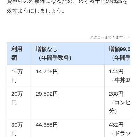
費割引の対象外になるため、必ず数千円の残高を
残すようにしましょう。
スクロールできます
利用
増額なし
増額99,0
額
（年間手数料）
（年間手数
10万
14,796円
144円
円
（
牛丼1杯
20万
29,592円
288円
円
（
コンビニ
分
）
30万
44,388円
432円
円
（
ドラッグ