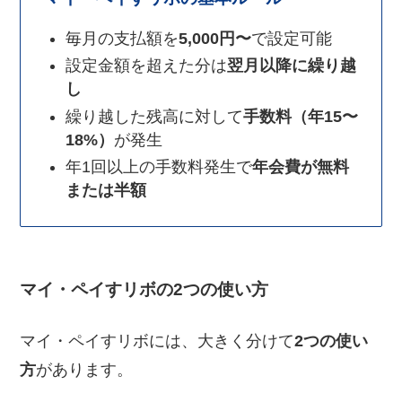
毎月の支払額を
5,000円〜
で設定可能
設定金額を超えた分は
翌月以降に繰り越
し
繰り越した残高に対して
手数料（年15〜
18%）
が発生
年1回以上の手数料発生で
年会費が無料
または半額
マイ・ペイすリボの2つの使い方
マイ・ペイすリボには、大きく分けて
2つの使い
方
があります。