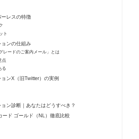
由
バーレスの特徴
ク
ット
ションの仕組み
プグレードのご案内メール」とは
意点
ある
ンX（旧Twitter）の実例
ション診断｜あなたはどうすべき？
カード ゴールド（NL）徹底比較